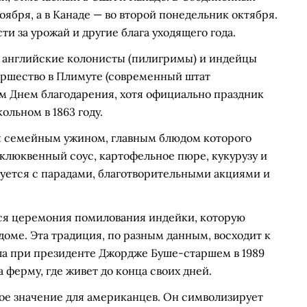
оября, а в Канаде — во второй понедельник октября.
и за урожай и другие блага уходящего года.
да английские колонисты (пилигримы) и индейцы
иршество в Плимуте (современный штат
ым Днем благодарения, хотя официально праздник
льном в 1863 году.
я семейным ужином, главным блюдом которого
 клюквенный соус, картофельное пюре, кукурузу и
уется с парадами, благотворительными акциями и
ся церемония помилования индейки, которую
оме. Эта традиция, по разным данным, восходит к
ила при президенте Джордже Буше-старшем в 1989
 ферму, где живет до конца своих дней.
ое значение для американцев. Он символизирует