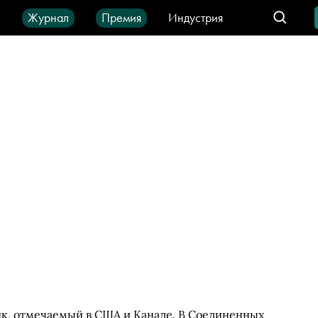
ы
Журнал
Премия
Индустрия
део
Город
IT-продукты
я
к, отмечаемый в США и Канаде. В Соединенных