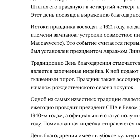
Штатах его празднуют в четвертый четверг н
Этот день посвящен выражению благодарност
Истоки праздника восходят к 1621 году, ког
племени вампаноаг устроили совместное п
Массачусетс). Это событие считается перв
был установлен президентом Авраамом Линко
Традиционно День благодарения отмечаетс
является запеченная индейка. К ней подают
тыквенный пирог. Праздник также ассоциир
началом рождественского сезона покупок.
Одной из самых известных традиций являет
ежегодно проводит президент США в Белом д
1940-м годам, а официальный статус получ
году. Помилованная индейка отправляется на
День благодарения имеет глубокое культурн