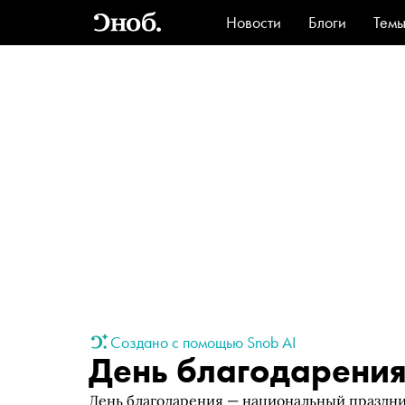
Новости
Блоги
Тем
Стиль
Ви
Создано с помощью Snob AI
День благодарени
День благодарения — национальный праздни