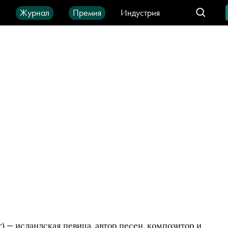
ы
Журнал
Премия
Индустрия
део
Город
IT-продукты
) — исландская певица, автор песен, композитор и