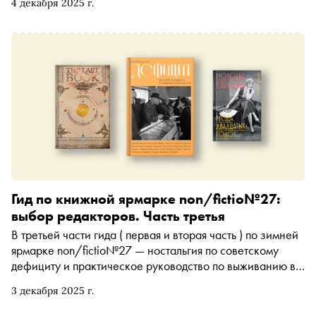
4 декабря 2025 г.
дружбы. В первый день зимней ярмарки non/fictio№27
собрали детские и подростковые новинки
Гид по книжной ярмарке non/fictio№27:
выбор редакторов. Часть третья
В третьей части гида ( первая и вторая часть ) по зимней
ярмарке non/fictio№27 — ностальгия по советскому
дефициту и практическое руководство по выживанию в
лесу, мифы народов Коми, русское искусство от
3 декабря 2025 г.
Светлякова и историософский труд