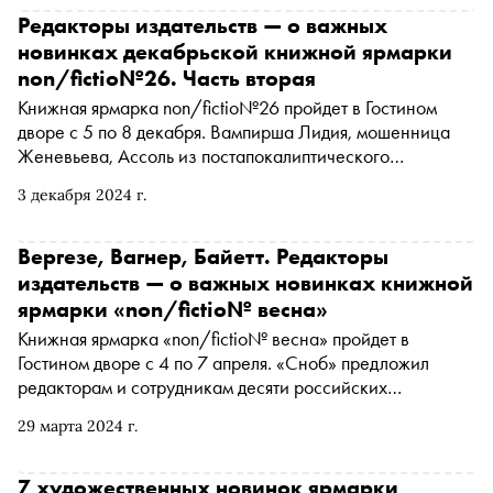
Редакторы издательств — о важных
новинках декабрьской книжной ярмарки
non/fictio№26. Часть вторая
Книжная ярмарка non/fictio№26 пройдет в Гостином
дворе с 5 по 8 декабря. Вампирша Лидия, мошенница
Женевьева, Ассоль из постапокалиптического
Петербурга и благополучная девочка-подросток:
3 декабря 2024 г.
«Сноб» предложил редакторам и сотрудникам ведущих
российских издательств рассказать о ключевых
новинках, на которые стоит обратить внимание
Вергезе, Вагнер, Байетт. Редакторы
издательств — о важных новинках книжной
ярмарки «non/fictio№ весна»
Книжная ярмарка «non/fictio№ весна» пройдет в
Гостином дворе с 4 по 7 апреля. «Сноб» предложил
редакторам и сотрудникам десяти российских
издательств рассказать о ключевых новинках, на
29 марта 2024 г.
которые стоит обратить внимание всем книгофилам
7 художественных новинок ярмарки