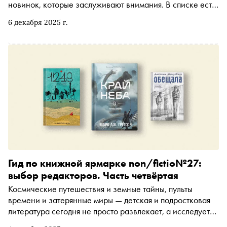
новинок, которые заслуживают внимания. В списке есть
нон-фикшн для любителей кинематографа,
6 декабря 2025 г.
литературная биография поэта и актуальный
поколенческий роман о нулевых
Гид по книжной ярмарке non/fictio№27:
выбор редакторов. Часть четвёртая
Космические путешествия и земные тайны, пульты
времени и затерянные миры — детская и подростковая
литература сегодня не просто развлекает, а исследует
сложные вопросы выбора, взросления и настоящей