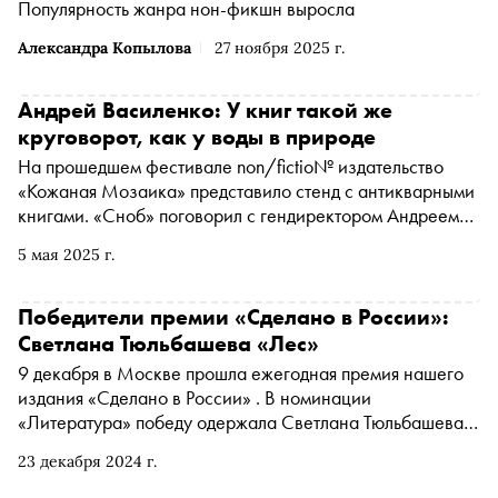
Популярность жанра нон-фикшн выросла
Александра Копылова
27 ноября 2025 г.
Андрей Василенко: У книг такой же
круговорот, как у воды в природе
На прошедшем фестивале non/fictio№ издательство
«Кожаная Мозаика» представило стенд с антикварными
книгами. «Сноб» поговорил с гендиректором Андреем
Василенко о том, что происходит на рынке антикварных
5 мая 2025 г.
книг, как собирают персональные библиотеки на 10 тыс.
томов и почему за уникальные рукописи кто-то готов
платить миллионы
Победители премии «Сделано в России»:
Светлана Тюльбашева «Лес»
9 декабря в Москве прошла ежегодная премия нашего
издания «Сделано в России» . В номинации
«Литература» победу одержала Светлана Тюльбашева.
«Сноб» рассказывает о шести черновиках, пяти тиражах
23 декабря 2024 г.
и одном грандиозном успехе у читателей ее дебютного
романа «Лес»