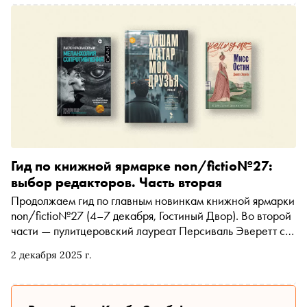
Гид по книжной ярмарке non/fictio№27:
выбор редакторов. Часть вторая
Продолжаем гид по главным новинкам книжной ярмарки
non/fictio№27 (4–7 декабря, Гостиный Двор). Во второй
части — пулитцеровский лауреат Персиваль Эверетт с
романом «Джеймс», нобелевский лауреат Ласло
2 декабря 2025 г.
Краснахоркаи, документальный роман Роберто Савиано
и пронзительная история о дружбе в Колумбии времён
Эскобара