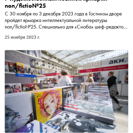
non/fictio№25
С 30 ноября по 3 декабря 2023 года в Гостином дворе
пройдет ярмарка интеллектуальной литературы
non/fictio№25. Специально для «Сноба» шеф-редактор
группы компаний «ЛитРес» Екатерина Писарева
25 ноября 2023 г.
выбрала семь интересных художественных книг, ради
которых стоит прийти на ярмарку. Среди них —
последний роман Урсулы Ле Гуин, продолжение истории
о докторе Гарине, воспоминания израильского классика
и античный ретеллинг