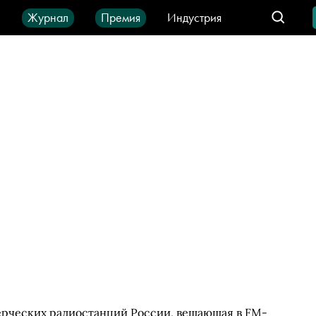
ы
Журнал
Премия
Индустрия
део
Город
IT-продукты
ерческих радиостанций России, вещающая в FM-