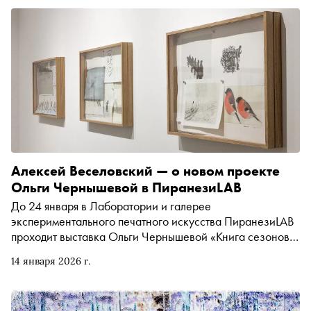
Алексей Веселовский — о новом проекте
Ольги Чернышевой в ПиранезиLAB
До 24 января в Лаборатории и галерее
экспериментального печатного искусства ПиранезиLAB
проходит выставка Ольги Чернышевой «Книга сезонов»,
продолжающая восьмилетнее сотрудничество
14 января 2026 г.
художницы с институцией. «Сноб» поговорил с
основателем проекта Алексеем Веселовским о том, как
печатные работы складывались в единый цикл, почему