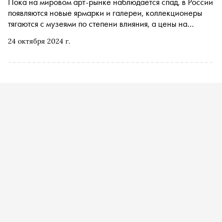
Пока на мировом арт-рынке наблюдается спад, в России
себе в арт-среде, какие элементы биографии влияют на
появляются новые ярмарки и галереи, коллекционеры
интерес коллекционеров и почему молодым авторам так
тягаются с музеями по степени влияния, а цены на
важно сохранять свою аутентичность в условиях
творчество отдельных молодых художников растут.
глобальной конкуренции
24 октября 2024 г.
«Сноб» решил разобраться в положении дел на
отечественном рынке современного искусства, его
зависимости от мировых трендов и принципах
ценообразования на работы начинающих авторов