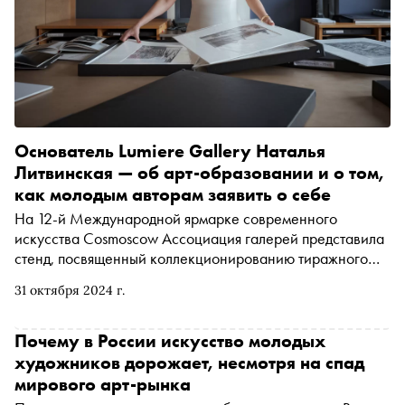
Основатель Lumiere Gallery Наталья
Литвинская — об арт-образовании и о том,
как молодым авторам заявить о себе
На 12-й Международной ярмарке современного
искусства Cosmoscow Ассоциация галерей представила
стенд, посвященный коллекционированию тиражного
искусства, где размещалась печатная графика от
31 октября 2024 г.
ПиранезиLAB, фотографические работы от галереи
PENNLAB и Lumiere Gallery. Продолжая начатый на
ярмарке разговор о рынке печатного искусства и
Почему в России искусство молодых
фотографии в России, «Сноб» поговорил с Натальей
художников дорожает, несмотря на спад
Литвинской — основателем и куратором Lumiere Gallery
мирового арт-рынка
— о том, как портфолио помогает фотографам заявить о