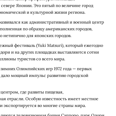
севере Японии. Это пятый по величине город
ономической и культурной жизни региона.
о развивался как административный и военный центр
полненная по образцу американских городов,
 нетипично для японских городов.
жный фестиваль (Yuki Matsuri), который ежегодно
Одори и на других площадках выставляются сотни
ллионы туристов со всего мира.
 зимних Олимпийских игр 1972 года — первых
е дало мощный импульс развитию городской
ентром, где развиты пищевая,
ая отрасли. Особую известность имеет местное
а и экспортируется во многие страны мира.
ляются телевизионная башня Саппоро, парк Одори,