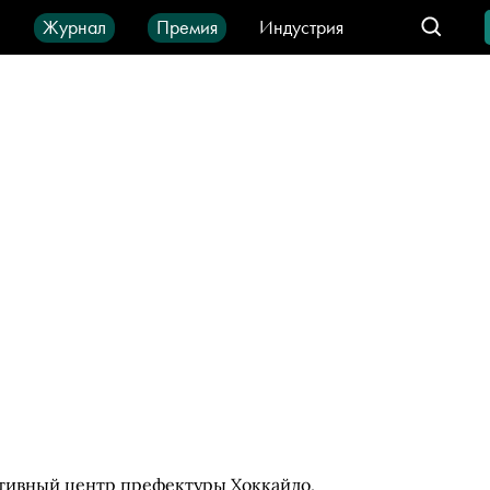
ы
Журнал
Премия
Индустрия
део
Город
IT-продукты
тивный центр префектуры Хоккайдо,