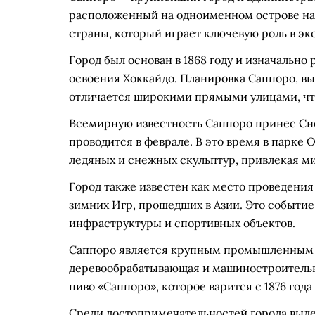
расположенный на одноименном острове на 
страны, который играет ключевую роль в эк
Город был основан в 1868 году и изначальн
освоения Хоккайдо. Планировка Саппоро, вы
отличается широкими прямыми улицами, что
Всемирную известность Саппоро принес Сне
проводится в феврале. В это время в парке 
ледяных и снежных скульптур, привлекая ми
Город также известен как место проведения
зимних Игр, прошедших в Азии. Это событи
инфраструктуры и спортивных объектов.
Саппоро является крупным промышленным ц
деревообрабатывающая и машиностроительн
пиво «Саппоро», которое варится с 1876 год
Среди достопримечательностей города выде