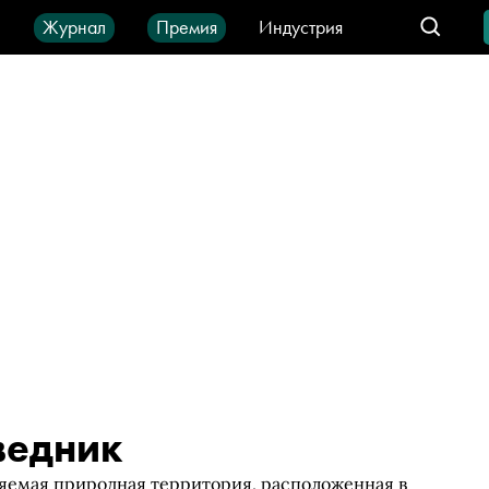
ы
Журнал
Премия
Индустрия
део
Город
IT-продукты
ведник
яемая природная территория, расположенная в