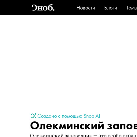
Новости
Блоги
Тем
Стиль
Ви
Создано с помощью Snob AI
Олекминский запо
Олекминский заповедник — это особо охран