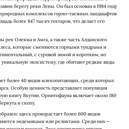
равом берегу реки Лены. Он был основан в 1984 году
х природных комплексов горно-таежных ландшафтов
адь более 847 тысяч гектаров, что делает его
ы рек Олекма и Амга, а также часть Алданского
 леса, которые сменяются горными тундрами и
инентальный, с суровой зимой и коротким, но
 уникальную экосистему, где обитают редкие виды
ет более 40 видов млекопитающих, среди которых
барга. Особую ценность представляет популяция
сную книгу Якутии. Орнитофауна включает около 180
беркута и скопу.
бразен: здесь произрастает более 600 видов
вляются эндемиками или реликтами. Среди них —
ия пенсильванская. Леса заповедника играют