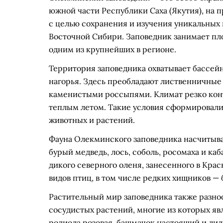
южной части Республики Саха (Якутия), на п
с целью сохранения и изучения уникальны
Восточной Сибири. Заповедник занимает площ
одним из крупнейших в регионе.
Территория заповедника охватывает бассейн
нагорья. Здесь преобладают лиственничные
каменистыми россыпями. Климат резко конт
теплым летом. Такие условия сформировали
животных и растений.
Фауна Олекминского заповедника насчитыва
бурый медведь, лось, соболь, росомаха и ка
дикого северного оленя, занесенного в Кра
видов птиц, в том числе редких хищников — 
Растительный мир заповедника также разноо
сосудистых растений, многие из которых я
родиола розовая, башмачок настоящий и лил