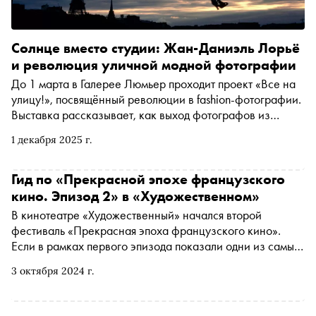
Солнце вместо студии: Жан-Даниэль Лорьё
и революция уличной модной фотографии
До 1 марта в Галерее Люмьер проходит проект «Все на
улицу!», посвящённый революции в fashion-фотографии.
Выставка рассказывает, как выход фотографов из
студий на улицы стал своего рода революцией:
1 декабря 2025 г.
произошёл сдвиг от строго контролируемых пространств
к живому миру. Наряду с работами Хельмута Ньютона, Ги
Бурдена и Нормана Паркинсона, в экспозицию вошли
Гид по «Прекрасной эпохе французского
снимки Жан-Даниэля Лорьё, чьё творчество стало
кино. Эпизод 2» в «Художественном»
гимном солнцу и цвету. «Сноб» поговорил с Жан-
В кинотеатре «Художественный» начался второй
Даниэлем Лорьё — одним из революционеров fashion-
фестиваль «Прекрасная эпоха французского кино».
фотографии, чьи работы заняли важное место не только
Если в рамках первого эпизода показали одни из самых
в экспозиции галереи, но и в развитии фотоискусства
известных французских фильмов — от «Аталанты» Жана
второй половины XX века
3 октября 2024 г.
Виго до «На последнем дыхании» Жан-Люка Годара, то
во второй части выбор более любопытный, она
посвящена французскому жанровому кино 1950–70-х