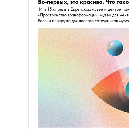
Во-первых, это красиво. Что так
14 и 15 апреля в Еврейском музее и центре толерантности прошёл меж
«Пространство трансформации: музеи для мент
России площадка для диалога сотрудников музе
Спесивцев поговорил с участницей конференци
— науке о том, «что происходит у нас в мозге,