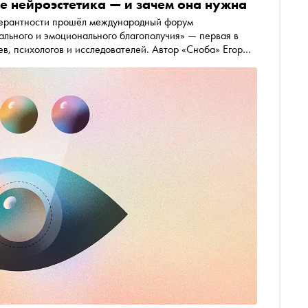
ое нейроэстетика — и зачем она нужна
дународный форум
ального и эмоционального благополучия» — первая в
ев, психологов и исследователей. Автор «Сноба» Егор
и, нейрофизиологом Ольгой Сварник о нейроэстетике
 когда мы переживаем прекрасное»