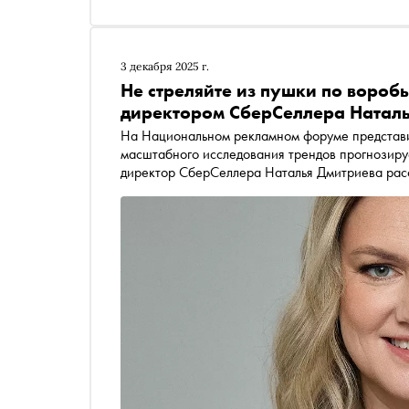
3 декабря 2025 г.
Не стреляйте из пушки по воробь
директором СберСеллера Натал
На Национальном рекламном форуме представи
масштабного исследования трендов прогнозируе
директор СберСеллера Наталья Дмитриева расс
отличает бренд от узнаваемой компании, а также
человека будет цифровой двойник и умный хол