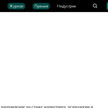
ы
Журнал
Премия
Индустрия
део
Город
IT-продукты
направление на стыке маркетинга, психологии и