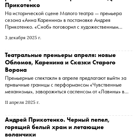
Прикотенко
На исторической сцене Малого театра — премьера
сезона «Анна Каренина» в постановке Андрея
Прикотенко. «Сноб» поговорил с художественным
руководителем новосибирского театра «Красный
3 декабря 2025 г.
факел» о превратностях любви и русского идеализма,
мурашках и мечте о комедиях
Театральные премьеры апреля: новые
Обломов, Каренина и Сказки Старого
Ворона
Премьерные спектакли в апреле предлагают выйти за
привычные границы с перформансом «Чувственные
механизмы», заворожиться саспенсом от «Лавины» в
театре «Шалом» и увидеть на сцене людей и кукол в
11 апреля 2025 г.
едином танце. А за пределы столицы стоит выехать,
чтобы не пропустить новую премьеру режиссера Андрея
Прикотенко — в Петербурге, и хореографа Антона
Андрей Прикотенко. Черный пепел,
Пимонова — в Екатеринбурге
горящий белый храм и летающие
воланчики