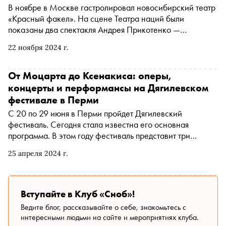
В ноябре в Москве гастролировал новосибирский театр
«Красный факел». На сцене Театра наций были
показаны два спектакля Андрея Прикотенко —
«Мертвые души» и премьера по «Бесам» Достоевского.
22 ноября 2024 г.
«Сноб» поговорил с режиссером
От Моцарта до Ксенакиса: оперы,
концерты и перформансы на Дягилевском
фестивале в Перми
С 20 по 29 июня в Перми пройдет Дягилевский
фестиваль. Сегодня стала известна его основная
программа. В этом году фестиваль представит три
оригинальные оперные постановки, фортепианные
25 апреля 2024 г.
концерты Бориса Березовского и Варвары Мягковой,
пятичасовой спектакль Дениса Бокурадзе по Чехову и
физическую драму Владимира Варнавы по Ксенакису.
«Сноб» разобрался, что точно стоит посмотреть
Вступайте в Клуб «Сноб»!
Ведите блог, рассказывайте о себе, знакомьтесь с
интересными людьми на сайте и мероприятиях клуба.