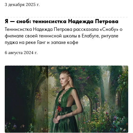
отдельного пространства для брендов среднего
3 декабря 2025 г.
ценового сегмента и выше
Я — сноб: теннисистка Надежда Петрова
Теннисистка Надежда Петрова рассказала «Снобу» о
филиале своей теннисной школы в Елабуге, ритуале
пуджа на реке Ганг и запахе кофе
6 августа 2024 г.