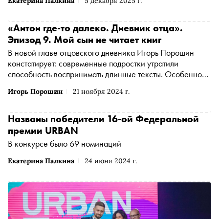
Екатерина Палкина
5 декабря 2025 г.
«Антон где-то далеко. Дневник отца».
Эпизод 9. Мой сын не читает книг
В новой главе отцовского дневника Игорь Порошин
констатирует: современные подростки утратили
способность воспринимать длинные тексты. Особенно
старые тексты, населенные призраками умерших вещей.
Игорь Порошин
21 ноября 2024 г.
Надо ли это исправлять? Зависит от того, хотите ли вы,
чтобы в будущем ваш ребенок правил миром
Названы победители 16-ой Федеральной
премии URBAN
В конкурсе было 69 номинаций
Екатерина Палкина
24 июня 2024 г.