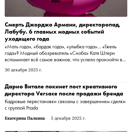
Смерть Джорджо Армани, директоропад,
Лабубу. 6 главных модных событий
уходящего года
«Мать года», «бардак года», «улыбка года»… «Гжель
года»? Модный обозреватель «Сноба» Катя Штерн
вспоминает всё самое важное, что успело произойти в
2025-м году в мире фэшна и вокруг него
30 декабря 2025 г.
Дарио Витале покинет пост креативного
директора Versace после продажи бренда
Кадровые перестановки связаны с завершением сделки
с группой Prada
Екатерина Палкина
5 декабря 2025 г.