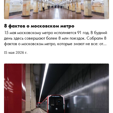
8 фактов о московском метро
15 мая московскому метро исполняется 91 год. В будний
день здесь совершают более 8 млн поездок. Собрали 8
фактов о московском метро, которые знают не все: от
женщин-машинистов до голосов в вагонах и турникетов,
15 мая 2026 г.
которые когда-то принимали пятикопеечные монеты