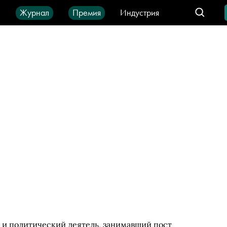
ы
Журнал
Премия
Индустрия
део
Город
IT-продукты
и политический деятель, занимавший пост