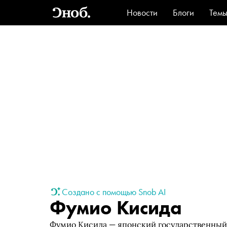
Новости
Блоги
Тем
Стиль
Ви
Создано с помощью Snob AI
Фумио Кисида
Фумио Кисида — японский государственный 