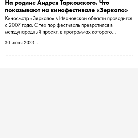
На родине Андрея Тарковского. Что
показывают на кинофестивале «Зеркало»
Киносмотр «Зеркало» в Ивановской области проводится
с 2007 года. С тех пор фестиваль превратился в
международный проект, в программах которого
принимают участие киноленты со всего мира. 30 июня
30 июня 2023 г.
стартует 17-й МКФ имени Андрея Тарковского . «Сноб»
изучил программу и рассказывает, зачем ехать смотреть
кино на берег Волги