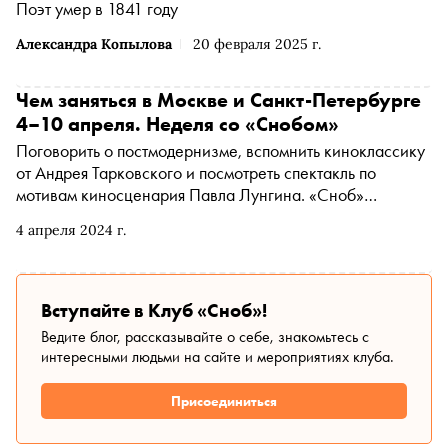
Поэт умер в 1841 году
о том, как поэт превратился в безумца после съемок
«фильма для взрослых»
Александра Копылова
20 февраля 2025 г.
Чем заняться в Москве и Санкт-Петербурге
4–10 апреля. Неделя со «Снобом»
Поговорить о постмодернизме, вспомнить киноклассику
от Андрея Тарковского и посмотреть спектакль по
мотивам киносценария Павла Лунгина. «Сноб»
рассказывает, чем заняться и куда сходить на
4 апреля 2024 г.
ближайшей неделе
Вступайте в Клуб «Сноб»!
Ведите блог, рассказывайте о себе, знакомьтесь с
интересными людьми на сайте и мероприятиях клуба.
Присоединиться