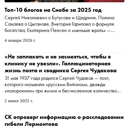
Топ-10 блогов на Снобе за 2025 год
Сергей Николаевич о Бутусове и Щедрине, Полина
Санаева о Цыганове, Виктория Гарипова о формуле
богатства, Екатерина Йенсен о «меньше жрать» —
самые популярные блоги за 2025 год
4 января 2026 г.
«Не заплакать и не засмеяться, чтобы в
клинику не увезли». Галлюцинаторная
жизнь поэта и сводника Сергея Чудакова
31 мая 1937 года родился Сергей Чудаков — поэт,
которого называли «русским Вийоном», дважды
«похоронили» при жизни и бесчисленное количество
раз сажали в тюрьмы и отправляли в психиатрические
2 июня 2025 г.
лечебницы. Автор «Сноба» Алексей Черников
побеседовал с исследователем его биографии и
творчества Даниилом Духовским — о криминально-
СК опроверг информацию о расследовании
психиатрической трагедии Чудакова, его увлечении
гибели Лермонтова
оккультизмом и попытках сняться у Тарковского, а также