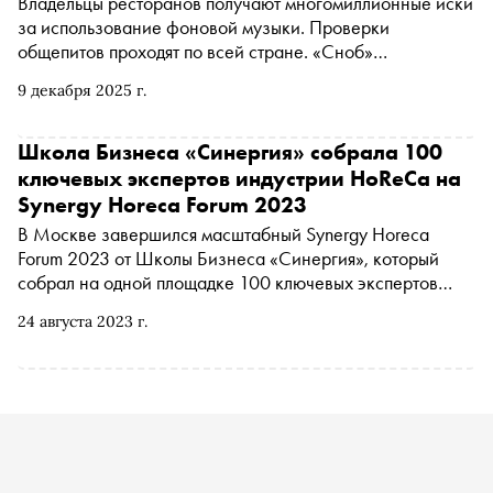
Владельцы ресторанов получают многомиллионные иски
за использование фоновой музыки. Проверки
общепитов проходят по всей стране. «Сноб»
рассказывает, с чем они связаны, кто следит за
9 декабря 2025 г.
плейлистами, как наказывают за включение песен
Queen и чем российские кафе могут стать похожими на
парижские рестораны
Школа Бизнеса «Синергия» собрала 100
ключевых экспертов индустрии HoReCa на
Synergy Horeca Forum 2023
В Москве завершился масштабный Synergy Horeca
Forum 2023 от Школы Бизнеса «Синергия», который
собрал на одной площадке 100 ключевых экспертов
индустрии HoReCa: рестораторов и шеф-поваров из
24 августа 2023 г.
гастрономических центров притяжения России: Москвы,
Санкт-Петербурга, Новосибирска и Красноярска,
ведущих российских отельеров и управленцев