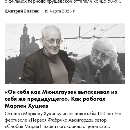
о фильмах периода хрущёвской оттепели конца 60-х
годов, когда молодые режиссёры пытались разобраться в
Дмитрий Елагин
19 марта 2026 г.
чувствах послевоенного поколения. О том, что увидела
Соня Райзман в сердцах современной молодёжи, — в
материале «Сноба»
«Он себя как Мюнхгаузен вытаскивал из
себя же предыдущего». Как работал
Марлен Хуциев
Осенью Марлену Хуциеву исполнилось бы 100 лет. На
фестивале «Первая Фабрика Авангарда» автор
«Сноба» Мария Низова поговорила о ценности