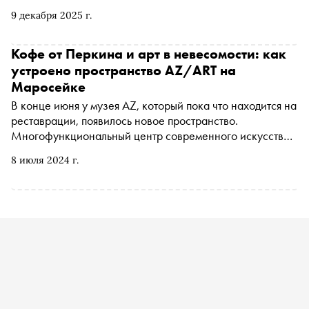
вырезанных сцен, новом ощущении советской Москвы,
9 декабря 2025 г.
несостоявшихся работах выдающегося режиссера-
шестидесятника с киноведом Наумом Клейманом
Кофе от Перкина и арт в невесомости: как
устроено пространство AZ/ART на
Маросейке
В конце июня у музея AZ, который пока что находится на
реставрации, появилось новое пространство.
Многофункциональный центр современного искусства
AZ/ART открылся в историческом здании XVII века на
8 июля 2024 г.
Маросейке. Здесь не только планируют показывать
шедевры из фондов AZ, но также проводить
музыкальные концерты, угощать кофе и продавать
тематическую литературу и объекты функционального
искусства. О том, как устроено новое пространство,
рассказывает «Сноб»