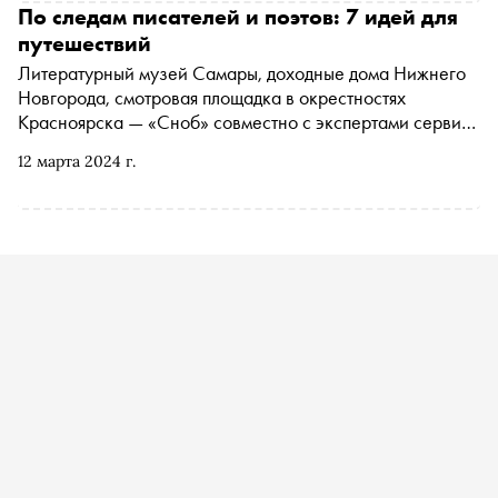
По следам писателей и поэтов: 7 идей для
путешествий
Литературный музей Самары, доходные дома Нижнего
Новгорода, смотровая площадка в окрестностях
Красноярска — «Сноб» совместно с экспертами сервиса
путешествий tutu рассказывает о местах в России,
12 марта 2024 г.
которые связаны с творчеством великих писателей и
поэтов