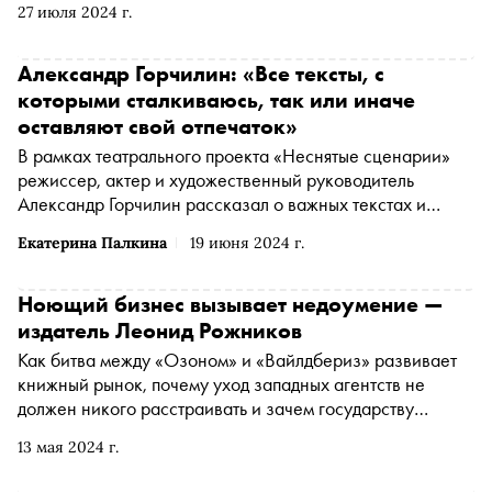
27 июля 2024 г.
судьба наказала его за смерть поэта
Александр Горчилин: «Все тексты, с
которыми сталкиваюсь, так или иначе
оставляют свой отпечаток»
В рамках театрального проекта «Неснятые сценарии»
режиссер, актер и художественный руководитель
Александр Горчилин рассказал о важных текстах и
неродившихся фильмах, которые ему хотелось бы
Екатерина Палкина
19 июня 2024 г.
увидеть
Ноющий бизнес вызывает недоумение —
издатель Леонид Рожников
Как битва между «Озоном» и «Вайлдбериз» развивает
книжный рынок, почему уход западных агентств не
должен никого расстраивать и зачем государству
читающая публика — «Сноб» расспросил директора
13 мая 2024 г.
издательства «Проспект» Леонида Рожникова