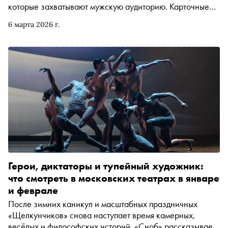
которые захватывают мужскую аудиторию. Карточные
аферы, политические интриги, производственные драмы
6 марта 2026 г.
и разговоры о смысле жизни — «Сноб» выбрал
спектакли, которые способны увлечь и мужскую
аудиторию
Герои, диктаторы и тупейный художник:
что смотреть в московских театрах в январе
и феврале
После зимних каникул и масштабных праздничных
«Щелкунчиков» снова наступает время камерных,
весёлых и философских историй. «Сноб» рассказывает,