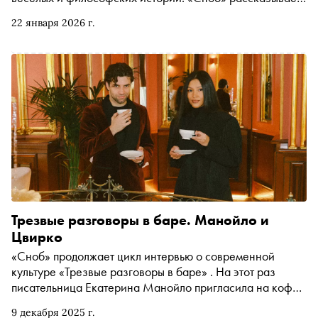
что смотреть в театрах Москвы в эти снежные дни
22 января 2026 г.
Трезвые разговоры в баре. Манойло и
Цвирко
«Сноб» продолжает цикл интервью о современной
культуре «Трезвые разговоры в баре» . На этот раз
писательница Екатерина Манойло пригласила на кофе
в Savoy Игоря Цвирко. Премьер балета Большого театра
9 декабря 2025 г.