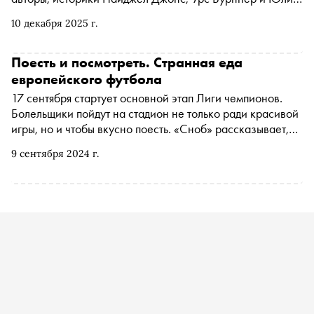
Шраммель, рассказывают о том, как был устроен
10 декабря 2025 г.
шпионаж в нацистской Германии и каким образом
случайные связи представителей верхушки рейха
использовались в политической борьбе. «Сноб»
Поесть и посмотреть. Странная еда
публикует отрывок
европейского футбола
17 сентября стартует основной этап Лиги чемпионов.
Болельщики пойдут на стадион не только ради красивой
игры, но и чтобы вкусно поесть. «Сноб» рассказывает,
чем клубы — участники еврокубков кормят фанатов на
9 сентября 2024 г.
трибунах