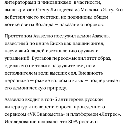
литераторами и чиновниками, в частности,
вышвыривает Степу Лиходеева из Москвы в Ялту. Его
действия часто жестоки, но подчинены общей
логике свиты Воланда — наказанию пороков.
Прототипом Азазелло послужил демон Азазель,
известный по книге Еноха как падший ангел,
научивший людей изготовлению оружия и
украшений. Булгаков переосмыслил этот образ,
сделав его не только разрушителем, но и
исполнителем воли высших сил. Внешность
персонажа — рыжие волосы и клык — подчеркивает
его демоническую природу.
Азазелло входит в топ-5 антигероев русской
литературы по версии опроса, проведенного
сервисом «VK Знакомства» и платформой «Литрес».
Исследование показало, что 80% россиян