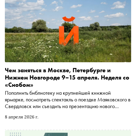
Чем заняться в Москве, Петербурге и
Нижнем Новгороде 9–15 апреля. Неделя со
«Снобом»
Пополнить библиотеку на крупнейшей книжной
ярмарке, посмотреть спектакль о поездке Маяковского в
Свердловск или съездить на презентацию нового
номера «Сноба» в Тарусу. Рассказываем, чем заняться и
8 апреля 2026 г.
куда сходить на ближайшей неделе