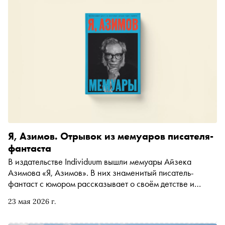
Я, Азимов. Отрывок из мемуаров писателя-
фантаста
В издательстве Individuum вышли мемуары Айзека
Азимова «Я, Азимов». В них знаменитый писатель-
фантаст с юмором рассказывает о своём детстве и
юности, работе над циклом «Основание» и отношениях
23 мая 2026 г.
с дочерью. «Сноб» публикует отрывок