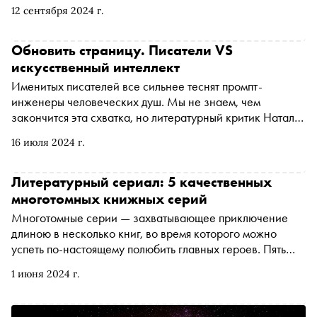
не достигла такого прогресса, в публичном дискурсе
12 сентября 2024 г.
мнения разделились: одни ученые полагают, что это
научный вызов и шанс развить медицину, другие
называют крионику новой изощренной ритуальной
Обновить страницу. Писатели VS
услугой. Подробности — в материале «Сноба»
искусственный интеллект
Именитых писателей все сильнее теснят промпт-
инженеры человеческих душ. Мы не знаем, чем
закончится эта схватка, но литературный критик Наталья
Ломыкина помогла разобраться, где и когда она
16 июля 2024 г.
началась
Литературный сериал: 5 качественных
многотомных книжных серий
Многотомные серии — захватывающее приключение
длиною в несколько книг, во время которого можно
успеть по-настоящему полюбить главных героев. Пять
таких романов — в новой подборке «Сноба» и книжного
1 июня 2024 г.
сервиса « Литрес »