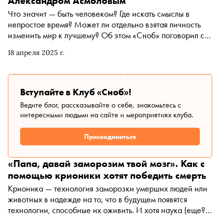
Александром Асмоловым
Что значит — быть человеком? Где искать смыслы в
непростое время? Может ли отдельно взятая личность
изменить мир к лучшему? Об этом «Сноб» поговорил с
заведующим кафедрой психологии личности
18 апреля 2025 г.
психологического факультета МГУ имени М. В.
Ломоносова, директором Школы антропологии
будущего РАНХиГС и автором новой книги «Психология
достоинства: Искусство быть человеком» Александром
Вступайте в Клуб «Сноб»!
Асмоловым
Ведите блог, рассказывайте о себе, знакомьтесь с
интересными людьми на сайте и мероприятиях клуба.
Присоединиться
«Папа, давай заморозим твой мозг». Как с
помощью крионики хотят победить смерть
Крионика — технология заморозки умерших людей или
животных в надежде на то, что в будущем появятся
технологии, способные их оживить. И хотя наука (еще?)