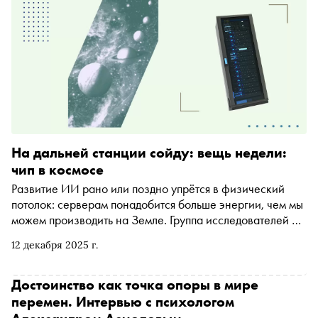
На дальней станции сойду: вещь недели:
чип в космосе
Развитие ИИ рано или поздно упрётся в физический
потолок: серверам понадобится больше энергии, чем мы
можем производить на Земле. Группа исследователей из
Google предложила выход — перенести вычислительные
12 декабря 2025 г.
мощности в космос. «Сноб» внимательно ознакомился
со статьей , где под эту фантастическую идею подводится
научная база
Достоинство как точка опоры в мире
перемен. Интервью с психологом