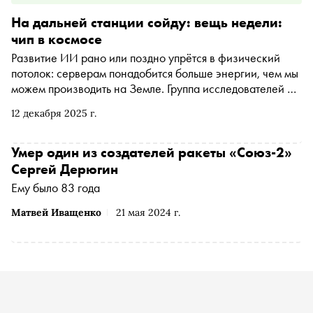
На дальней станции сойду: вещь недели:
чип в космосе
Развитие ИИ рано или поздно упрётся в физический
потолок: серверам понадобится больше энергии, чем мы
можем производить на Земле. Группа исследователей из
Google предложила выход — перенести вычислительные
12 декабря 2025 г.
мощности в космос. «Сноб» внимательно ознакомился
со статьей , где под эту фантастическую идею подводится
научная база
Умер один из создателей ракеты «Союз-2»
Сергей Дерюгин
Ему было 83 года
Матвей Иващенко
21 мая 2024 г.