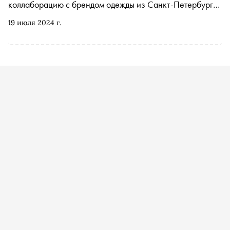
коллаборацию с брендом одежды из Санкт-Петербурга.
Об этих и других новинках столичных ресторанов — в
19 июля 2024 г.
еженедельной гастроподборке «Сноба»