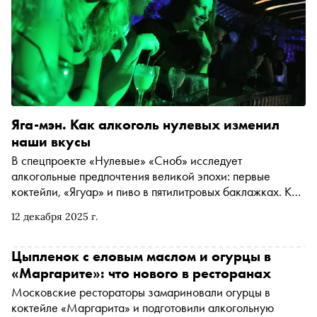
Яга-мэн. Как алкоголь нулевых изменил
наши вкусы
В спецпроекте «Нулевые» «Сноб» исследует
алкогольные предпочтения великой эпохи: первые
коктейли, «Ягуар» и пиво в пятилитровых баклажках. Как
они появились на российском рынке — и куда уехали
12 декабря 2025 г.
(как видно, навсегда)
Цыпленок с еловым маслом и огурцы в
«Маргарите»: что нового в ресторанах
Московские рестораторы замариновали огурцы в
коктейле «Маргарита» и подготовили алкогольную