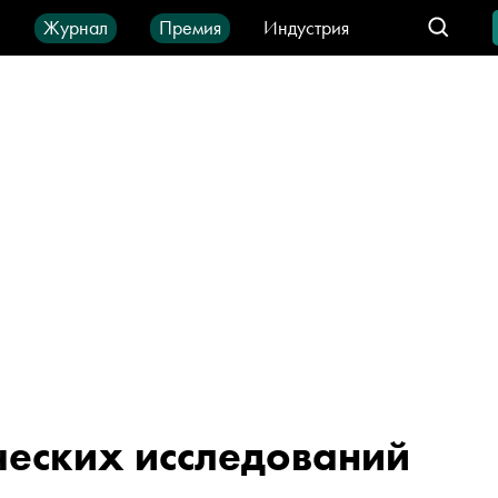
ы
Журнал
Премия
Индустрия
део
Город
IT-продукты
ческих исследований