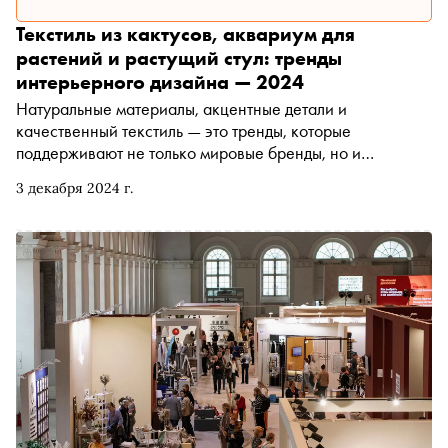
Текстиль из кактусов, аквариум для
растений и растущий стул: тренды
интерьерного дизайна — 2024
Натуральные материалы, акцентные детали и
качественный текстиль — это тренды, которые
поддерживают не только мировые бренды, но и
российские дизайнеры. Они представили свои работы
3 декабря 2024 г.
на V Московской неделе интерьера и дизайна .
Мероприятие прошло с 29 ноября по 2 декабря на
ВДНХ, где в рамках проекта «Сделано в Москве» можно
было увидеть продукцию более 5500 локальных
производителей. Вместе с интерьерным стилистом
Викторией Зволиной «Сноб» выяснил, как сочетать
эстетику с практичностью