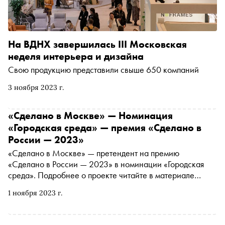
На ВДНХ завершилась III Московская
неделя интерьера и дизайна
Свою продукцию представили свыше 650 компаний
3 ноября 2023 г.
«Сделано в Москве» — Номинация
«Городская среда» — премия «Сделано в
России — 2023»
«Сделано в Москве» — претендент на премию
«Сделано в России — 2023» в номинации «Городская
среда». Подробнее о проекте читайте в материале
«Сноба». Финансовый партнер премии — «МТС Банк
1 ноября 2023 г.
Premium&Private». Технологический партнер —
«Аквариус». Партнер номинации «Теория и практика
важных дел» — «Россия — страна возможностей»