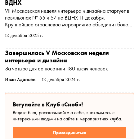
ВДНХ
VII Московская неделя интерьера и дизайна стартует в
павильонах № 55 и 57 на ВДНХ 11 декабря.
Крупнейшее отраслевое мероприятие объединит более
1200 производителей из 15 стран. Все желающие могут
12 декабря 2025 г.
посетить его до 14 декабря включительно
Завершилась V Московская неделя
интерьера и дизайна
За четыре дня ее посетили 180 тысяч человек
Иван Адоньев
12 декабря 2024 г.
Вступайте в Клуб «Сноб»!
Ведите блог, рассказывайте о себе, знакомьтесь с
интересными людьми на сайте и мероприятиях клуба.
Присоединиться