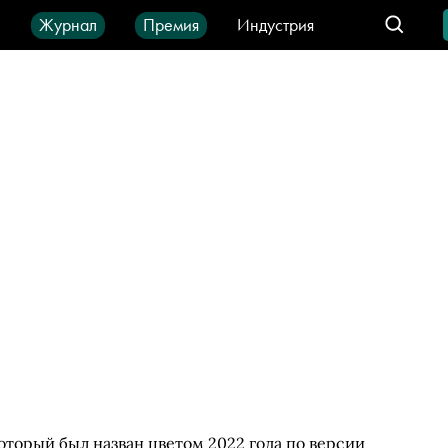
ы
Журнал
Премия
Индустрия
део
Город
IT-продукты
который был назван цветом 2022 года по версии