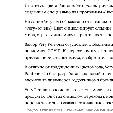
Института цвета Pantone. Этот «электричес
созданным специально для программы «Цвет
Название Very Peri образовано от латинского
«very» (очень). Цвет символизирует слияни
мира, отражая динамику и креативность эпо
Выбор Very Peri был обусловлен глобальным
пандемией COVID-19, переходом к удаленной
призван передать оптимизм, изобретательно
В отличие от традиционных цветов года, Ver
Pantone. Он был разработан как новый отте
вдохновить дизайнеров, художников и брен
Very Peri активно использовался в моде, ди
продуктах. Он стал символом перехода к нов
переплетаются, создавая неожиданные соче
Искусственный интеллект может ошибаться, поэ