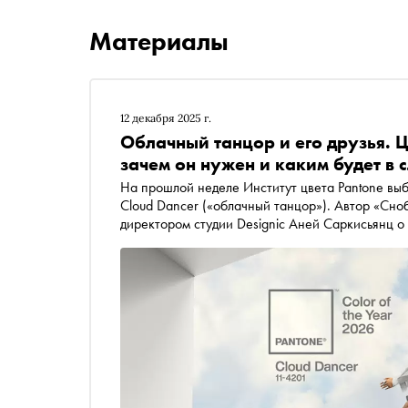
Материалы
12 декабря 2025 г.
Облачный танцор и его друзья. Ц
зачем он нужен и каким будет в
На прошлой неделе Институт цвета Pantone выб
Cloud Dancer («облачный танцор»). Автор «Сно
директором студии Designic Аней Саркисьянц о том, как вообще выбирают цвет года, на что этот выбор
влияет, почему «танцор» не устроил многих в 
следующим (альтернативный «цвет года» для тех