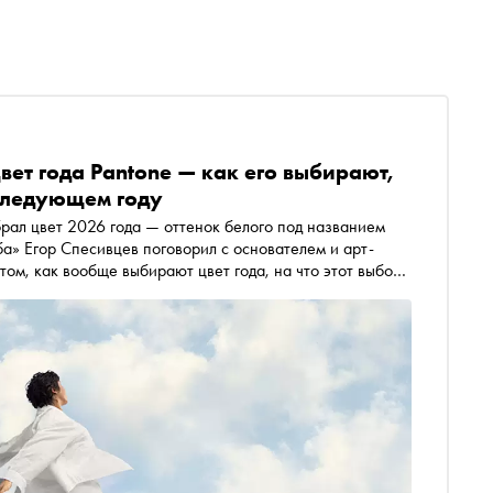
вет года Pantone — как его выбирают,
 следующем году
рал цвет 2026 года — оттенок белого под названием
ба» Егор Спесивцев поговорил с основателем и арт-
профессиональном сообществе и какого цвета нам ждать
, кого белый не устроил, тоже подобрали)