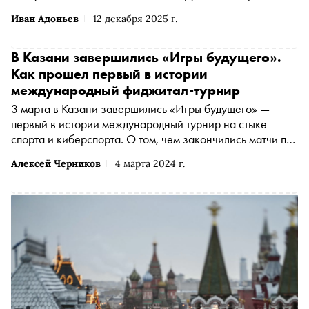
Иван Адоньев
12 декабря 2025 г.
В Казани завершились «Игры будущего».
Как прошел первый в истории
международный фиджитал-турнир
3 марта в Казани завершились «Игры будущего» —
первый в истории международный турнир на стыке
спорта и киберспорта. О том, чем закончились матчи по
самым популярным дисциплинам, какую реакцию турнир
Алексей Черников
4 марта 2024 г.
вызвал в мире и как теперь будет развиваться
отечественный фиджитал-спорт, — в материале «Сноба»