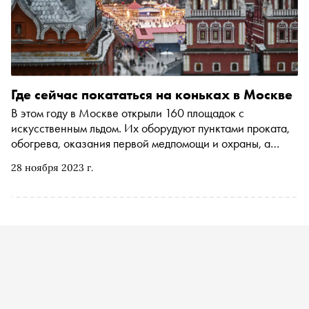
Где сейчас покататься на коньках в Москве
В этом году в Москве открыли 160 площадок с
искусственным льдом. Их оборудуют пунктами проката,
обогрева, оказания первой медпомощи и охраны, а
также раздевалками и точками питания. На самом
28 ноября 2023 г.
популярном среди гостей столицы ГУМ-катке на
Красной площади можно будет покататься с 30 ноября