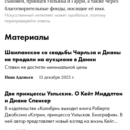
сыновей, принцев Уильяма и Гарри, а также через
благотворительные фонды, носящие её имя.
Искусственный интеллект может ошибаться, поэтому
перепроверяйте ответы.
Материалы
Шампанское со свадьбы Чарльза и Дианы
не продали на аукционе в Дании
Ставки не достигли минимальной цены
Иван Адоньев
13 декабря 2025 г.
Две принцессы Уэльские. О Кейт Миддлтон
и Диане Спенсер
В издательстве «Колибри» выходит книга Роберта
Джобсона «Кэтрин, принцесса Уэльская. Биография». В
ней автор представляет новый взгляд на жизнь Кейт
Миддлтон: ее биография рассказана не как