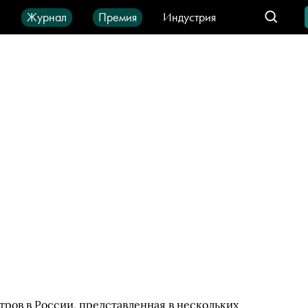
ы
Журнал
Премия
Индустрия
део
Город
IT-продукты
тров в России, представленная в нескольких