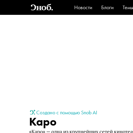
Новости
Блоги
Тем
Стиль
Ви
Создано с помощью Snob AI
Каро
«Каро» — одна из крупнейших сетей кинотеа