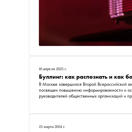
10 апреля 2025 г.
Буллинг: как распознать и как б
В Москве завершился Второй Всероссийский ан
посвящен повышению информированности и осоз
руководителей общественных организаций и пр
буллинга. Форум был организован Лабораторие
молодежной политике, культуре, образованию 
поддержке Фонда президентских грантов. «Сно
Лаборатории «Надо поговорить!» Елизаветой Коч
мероприятия на государственном уровне будут 
23 марта 2024 г.
личный опыт может стать драйвером целого дв