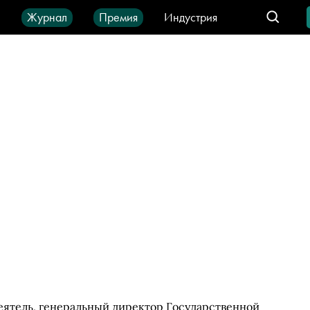
ы
Журнал
Премия
Индустрия
део
Город
IT-продукты
ятель, генеральный директор Государственной