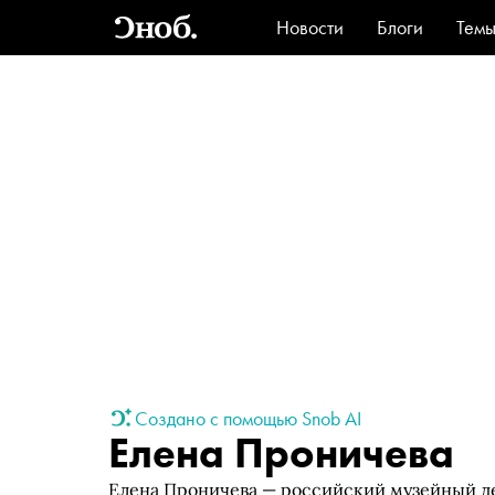
Новости
Блоги
Тем
Стиль
Ви
Создано с помощью Snob AI
Елена Проничева
Елена Проничева — российский музейный де