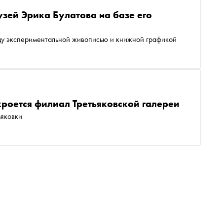
узей Эрика Булатова на базе его
ду экспериментальной живописью и книжной графикой
роется филиал Третьяковской галереи
ьяковки