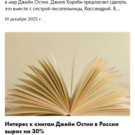
в мир Джейн Остин. Джилл Хорнби предлагает сделать
это вместе с сестрой писательницы, Кассандрой. В
романе, экранизированном, кстати, ВВС, действие
19 декабря 2025 г.
происходит в 1840 году, когда почти 70-летняя Кэсси
приезжает в дом родственников, чтобы уничтожить
старые письма Джейн. «Сноб» публикует отрывок из
книги, вышедшей в издательстве «Бель Летр» в переводе
Веры Полищук
Интерес к книгам Джейн Остин в России
вырос на 30%