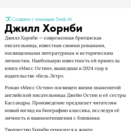
Создано с помощью Snob AI
Джилл Хорнби
Джилл Хорнби — современная британская
писательница, известная своими романами,
посвященными литературным и историческим
личностям. Наибольшую известность ей принесла
книга «Мисс Остин», вышедшая в 2024 году в
издательстве «Бель Летр».
Роман «Мисс Остин» посвящен жизни знаменитой
английской писательницы Джейн Остин и её сестры
Кассандры. Произведение предлагает читателям
новый взгляд на биографию классика, исследуя её
личность и взаимоотношения с близкими.
Творчество Хорнби относится к жанру