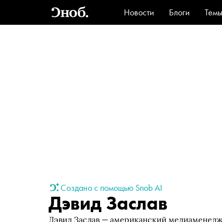
Новости
Блоги
Тем
Стиль
Ви
Создано с помощью Snob AI
Дэвид Заслав
Дэвид Заслав — американский медиаменедж