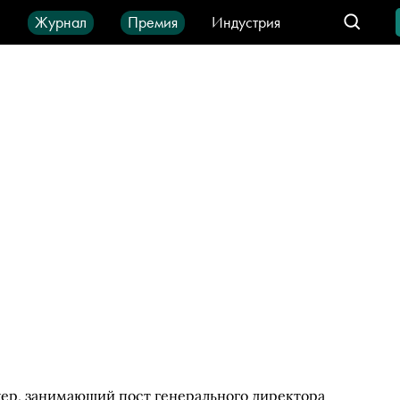
ы
Журнал
Премия
Индустрия
део
Город
IT-продукты
ер, занимающий пост генерального директора