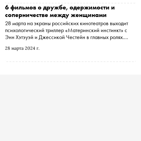
6 фильмов о дружбе, одержимости и
соперничестве между женщинами
28 марта на экраны российских кинотеатров выходит
психологический триллер «Материнский инстинкт» с
Энн Хэтэуэй и Джессикой Честейн в главных ролях.
«Сноб» решил вспомнить другие кинокартины, где
28 марта 2024 г.
связанные семейными и дружескими узами женщины
переживают кризис идентичности и оказываются
вовлечены в соперничество из-за конфликта интересов