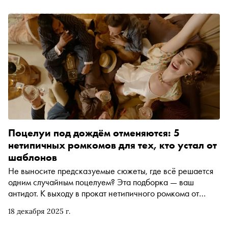
Поцелуи под дождём отменяются: 5
нетипичных ромкомов для тех, кто устал от
шаблонов
Не выносите предсказуемые сюжеты, где всё решается
одним случайным поцелуем? Эта подборка — ваш
антидот. К выходу в прокат нетипичного ромкома от
студии A24 «Вечность» кинокритик Ксения Балюк
18 декабря 2025 г.
собрала фильмы, которые ломают шаблоны жанра и не
боятся задавать неудобные вопросы