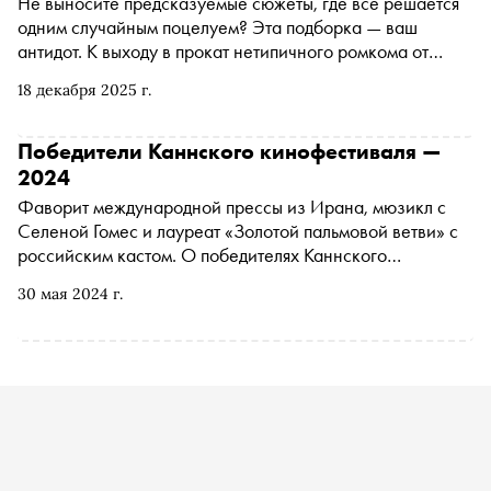
Не выносите предсказуемые сюжеты, где всё решается
одним случайным поцелуем? Эта подборка — ваш
антидот. К выходу в прокат нетипичного ромкома от
студии A24 «Вечность» кинокритик Ксения Балюк
18 декабря 2025 г.
собрала фильмы, которые ломают шаблоны жанра и не
боятся задавать неудобные вопросы
Победители Каннского кинофестиваля —
2024
Фаворит международной прессы из Ирана, мюзикл с
Селеной Гомес и лауреат «Золотой пальмовой ветви» с
российским кастом. О победителях Каннского
кинофестиваля 2024 года
30 мая 2024 г.