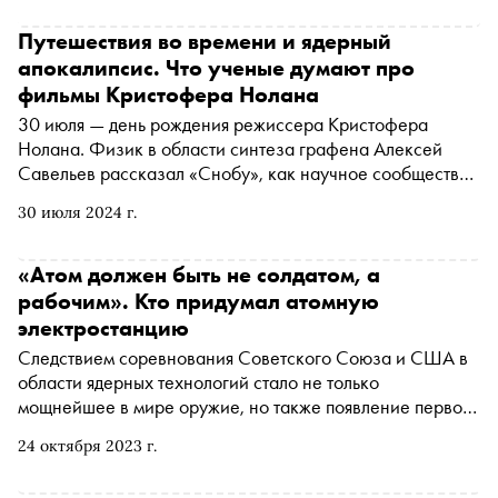
Игры. «Сноб» публикует отрывок из книги — фрагмент
интервью, которое Юрию Сапрыкину дал Вениамин
Путешествия во времени и ядерный
Смехов, в 1980 году — актер Театра на Таганке
апокалипсис. Что ученые думают про
фильмы Кристофера Нолана
30 июля — день рождения режиссера Кристофера
Нолана. Физик в области синтеза графена Алексей
Савельев рассказал «Снобу», как научное сообщество
оценивает «Оппенгеймера» и «Интерстеллар», вероятно
30 июля 2024 г.
ли воплощение научно-фантастических идей режиссера
в скором будущем и какое кино способно вызвать
интерес к науке и помочь ей развиваться
«Атом должен быть не солдатом, а
рабочим». Кто придумал атомную
электростанцию
Следствием соревнования Советского Союза и США в
области ядерных технологий стало не только
мощнейшее в мире оружие, но также появление первой
в мире атомной электростанции. О человеке, благодаря
24 октября 2023 г.
которому это стало возможным, рассказываем в новом
тексте серии « Кто придумал »