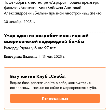
16 декабря в кинотеатре «Аврора» прошла премьера
фильма
«Анатолий Бел
(Вайсман Анатолий
Александрович «Белый» признан иностранным агентом
*
)
кин. Высокая вода» о жизни легендарного
20 декабря 2025 г.
ленинградского художника. Главный герой картины
рассказал автору «Сноба» Егору Спесивцеву о запахе
Петербурга 1970-х, своей первой поездке в Нью-Йорк,
Умер один из разработчиков первой
знакомстве с Лимоновым и Бродским, шашлыках на
американской водородной бомбы
сцене перед концертом Сергея Курёхина и цветах от
Ричарду Гарвину было 97 лет
Дэвида Линча (кому и в каких обстоятельствах
режиссер «Синего бархата» их дарил — читайте в
Екатерина Палкина
15 мая 2025 г.
тексте)
Вступайте в Клуб «Сноб»!
Ведите блог, рассказывайте о себе, знакомьтесь с
интересными людьми на сайте и мероприятиях клуба.
Присоединиться