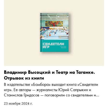
Владимир Высоцкий и Театр на Таганке.
Отрывок из книги
В издательстве «Бомбора» выходит книга «Свидетели
игр». Ее авторы — журналисты Юрий Сапрыкин и
Станислав Гридасов — поговорили со свидетелями и
участниками московской Олимпиады 1980 года и
23 ноября 2024 г.
подробно описали контекст, в котором проводились