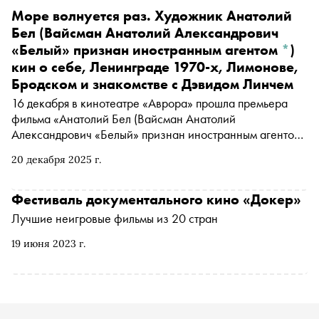
Море волнуется раз. Художник
Анатолий
Бел
(Вайсман Анатолий Александрович
«Белый» признан иностранным агентом
*
)
кин о себе, Ленинграде 1970-х, Лимонове,
Бродском и знакомстве с Дэвидом Линчем
16 декабря в кинотеатре «Аврора» прошла премьера
фильма
«Анатолий Бел
(Вайсман Анатолий
Александрович «Белый» признан иностранным агентом
*
)
кин. Высокая вода» о жизни легендарного
20 декабря 2025 г.
ленинградского художника. Главный герой картины
рассказал автору «Сноба» Егору Спесивцеву о запахе
Петербурга 1970-х, своей первой поездке в Нью-Йорк,
Фестиваль документального кино «Докер»
знакомстве с Лимоновым и Бродским, шашлыках на
Лучшие неигровые фильмы из 20 стран
сцене перед концертом Сергея Курёхина и цветах от
Дэвида Линча (кому и в каких обстоятельствах
19 июня 2023 г.
режиссер «Синего бархата» их дарил — читайте в
тексте)