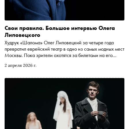
Свои правила. Большое интервью Олега
Липовецкого
Худрук «Шалома» Олег Липовецкий за четыре года
превратил еврейский театр в одно из самых модных мест
Москвы. Пока зрители охотятся за билетами на его
моноспектакль «Жирная Люба», сам режиссер снова
2 апреля 2026 г.
готовится выйти на сцену в главной премьере сезона —
спектакле «Лир» в постановке Яны Туминой. В интервью
для весеннего номера «Сноба» Липовецкий рассказал,
как дисциплина помогает творчеству, почему он
чувствует мистическую связь с Соломоном Михоэлсом и
зачем театру нужны актеры-зумеры