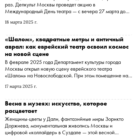
раз. Депкульт Москвы проведет акцию в
Международный День театра — с вечера 27 марта до
утра следующего дня. Регистрация на события откроется
18 марта 2025 г.
за неделю до акции и будет доступна с 12:00 часов 20
марта на сайтах театров-участников и на официальном
сайте mos.ru. Традиционно в этот день театры
«Шалом», квадратные метры и античный
приглашают зрителей лучше познакомиться с их
аврал: как еврейский театр освоил космос
историей и репертуаром, предлагают новые форматы
на новой сцене
представлений и приглашают за кулисы. «Сноб» выбрал
В феврале 2025 года Департамент культуры города
самые интересные мероприятия программы
Москвы открыл новую сцену еврейского театра
«Шалом» на Новослободской. При этом помещение на
Варшавском шоссе тоже сохранится за театром — всего
17 марта 2025 г.
будет три сцены. Теперь один из самых быстро
развивающихся театров столицы сможет значительно
расширить репертуар и пригласить на спектакли больше
Весна в музеях: искусство, которое
зрителей. «Сноб» поговорил с художественным
расцветает
руководителем «Шалома», режиссером Олегом
Женщины-цветы у Дали, фантазийные миры Зорикто
Липовецким о том, какие новые вызовы принял театр,
Доржиева, монументальная живопись Москвы и
как прошли первые гастроли в Северной столице и как
цифровой «коллайдер» в Суздале — этой весной
продвигаются репетиции летней премьеры