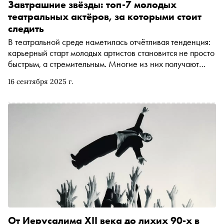
действие проецируется на большой экран
Завтрашние звёзды: топ-7 молодых
театральных актёров, за которыми стоит
следить
В театральной среде наметилась отчётливая тенденция:
карьерный старт молодых артистов становится не просто
быстрым, а стремительным. Многие из них получают
важные роли ещё во время учёбы или сразу после
16 сентября 2025 г.
выпуска, минуя многолетний путь в массовке. На их
примере можно увидеть, как формируется новое лицо
российского театра. Рассказываем о семи восходящих
звёздах, за которыми стоит следить прямо сейчас
От Иерусалима XII века до лихих 90-х в