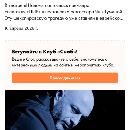
слушать словами
В театре «Шалом» состоялась премьера
спектакля «ЛИР» в постановке режиссера Яны Туминой.
Эту шекспировскую трагедию уже ставили в еврейском
театре 91 год назад. В 1935 году в Москве в
16 апреля 2026 г.
Государственном еврейском театре (ГОСЕТ)
представили спектакль «Король Лир», где роль короля-
отца выходил исполнил художественный руководитель
ГОСЕТа Соломон Михоэлс. Рассказываем о человеке,
Вступайте в Клуб «Сноб»!
чья судьба оказалась не менее драматичной, чем
Ведите блог, рассказывайте о себе, знакомьтесь с
шекспировская трагедия
интересными людьми на сайте и мероприятиях клуба.
Присоединиться