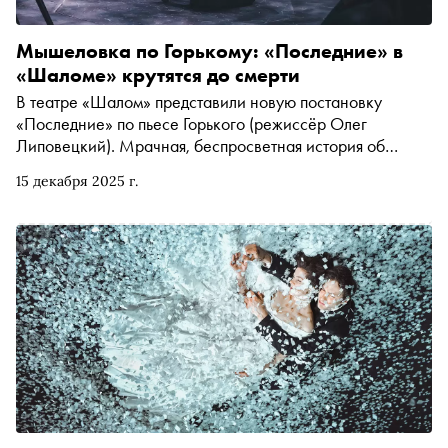
Мышеловка по Горькому: «Последние» в
«Шаломе» крутятся до смерти
В театре «Шалом» представили новую постановку
«Последние» по пьесе Горького (режиссёр Олег
Липовецкий). Мрачная, беспросветная история об
отношении отцов и детей, о том, как грехи и ошибки
15 декабря 2025 г.
взрослых отражаются на судьбах их детей, о крахе
семьи, о лжи, изворотливости, мести — словом, о
людских пороках, которые разрушают не только
человека, но и его окружение. Безысходность этой
пьесы становится ещё более очевидной, так как личные
перипетии происходят на фоне больших исторических
событий. Всё это находит отражение в искусном, тонком,
глубоком спектакле Олега Липовецкого