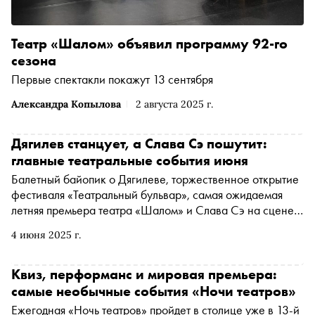
Театр «Шалом» объявил программу 92-го
сезона
Первые спектакли покажут 13 сентября
Александра Копылова
2 августа 2025 г.
Дягилев станцует, а Слава Сэ пошутит:
главные театральные события июня
Балетный байопик о Дягилеве, торжественное открытие
фестиваля «Театральный бульвар», самая ожидаемая
летняя премьера театра «Шалом» и Слава Сэ на сцене
классического театра Москвы — «Сноб» рассказывает,
4 июня 2025 г.
что посмотреть в июне в столице
Квиз, перформанс и мировая премьера:
самые необычные события «Ночи театров»
Ежегодная «Ночь театров» пройдет в столице уже в 13-й