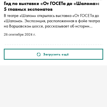
провести сезон культурно насыщенно и ярко благодаря
Гид по выставке «От ГОСЕТа до «Шалома»:
лучшим проектам Москвы и Санкт-Петербурга
5 главных экспонатов
В театре «Шалом» открылась выставка «От ГОСЕТа до
«Шалома». Экспозиция, расположенная в фойе театра
на Варшавском шоссе, рассказывает об истории
государственного еврейского театра в России, какой эта
26 сентября 2024 г.
летопись была за минувший век. «Сноб» рассказывает о
пяти главных экспонатах выставки
Загрузить ещё