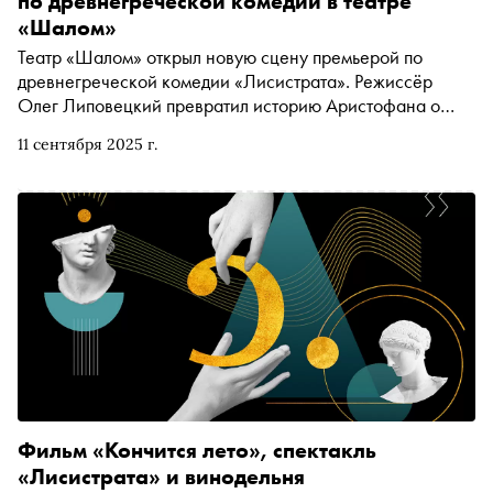
по древнегреческой комедии в театре
«Шалом»
Театр «Шалом» открыл новую сцену премьерой по
древнегреческой комедии «Лисистрата». Режиссёр
Олег Липовецкий превратил историю Аристофана о
женской хитрости во время Пелопоннесской войны в
11 сентября 2025 г.
остроумное и зрелищное высказывание о войне, мире и
любви. Рассказываем о причинах, которые делают этот
спектакль событием сезона
Фильм «Кончится лето», спектакль
«Лисистрата» и винодельня