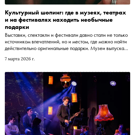
Культурный шопинг: где в музеях, театрах
и на фестивалях находить необычные
подарки
Выставки, спектакли и фестивали давно стали не только
источником впечатлений, но и местом, где можно найти
действительно оригинальные подарки. Музеи выпускают
дизайнерские коллекции, театры придумывают
7 марта 2026 г.
символические сувениры, а арт-фестивали собирают
сотни мастеров. Рассказываем, где искать самый
интересный культурный мерч