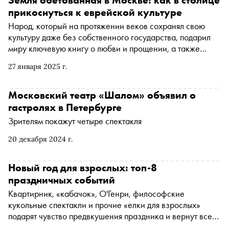
Земля обетованная в Москве: как в столице
прикоснуться к еврейской культуре
Народ, который на протяжении веков сохранял свою
культуру даже без собственного государства, подарил
миру ключевую книгу о любви и прощении, а также
вдохновил на борьбу с дискриминацией. Жители Святой
27 января 2025 г.
Земли всегда были рассеяны по миру, поэтому отголоски
их искусства и истории можно встретить где угодно: на
тихих улочках центра города, на экране, в книжном
Московский театр «Шалом» объявил о
магазине... «Сноб» собрал для вас 5 возможностей
гастролях в Петербурге
взглянуть на события прошлого в современном
Зрителям покажут четыре спектакля
творческом прочтении, понятном даже детям
20 декабря 2024 г.
Новый год для взрослых: топ-8
праздничных событий
Квартирник, «кабачок», О'Генри, философские
кукольные спектакли и прочие «елки для взрослых»
подарят чувство предвкушения праздника и вернут всех
в детство перед Новым годом