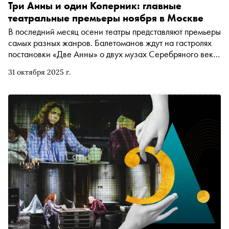
Три Анны и один Коперник: главные
театральные премьеры ноября в Москве
В последний месяц осени театры представляют премьеры
самых разных жанров. Балетоманов ждут на гастролях
постановки «Две Анны» о двух музах Серебряного века
— Анне Павловой и Анне Ахматовой. Премьеру про ещё
31 октября 2025 г.
одну Анну — Каренину — показывает Малый театр. А
для тех, кто всегда в поисках новых форматов, открылась
новая театральная точка на карте столицы: в
Московском планетарии возрождают «Научный
Звёздный театр». Подробности — в материале «Сноба»