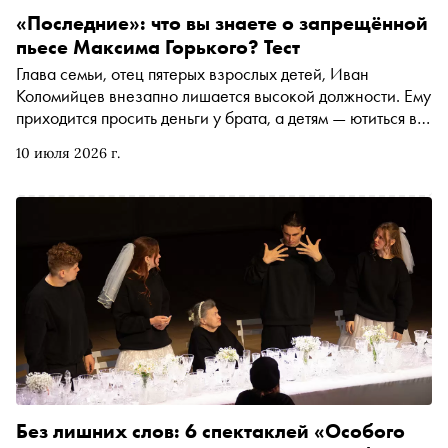
«Последние»: что вы знаете о запрещённой
пьесе Максима Горького? Тест
Глава семьи, отец пятерых взрослых детей, Иван
Коломийцев внезапно лишается высокой должности. Ему
приходится просить деньги у брата, а детям — ютиться в
доме дяди. И эта беда вскрывает глубокие семейные
10 июля 2026 г.
противоречия, годами сдерживаемые из-за
психологического насилия. Вот о чём пишет Максим
Горький в своей пьесе «Последние» , которая долгие
годы была запрещена в царской России.
Художественный руководитель и режиссёр Олег
Липовецкий представил в театре «Шалом»
эмоциональный спектакль «Последние», где конфликт
«отцов и детей» накалён до предела. «Сноб» предлагает
пройти тест и проверить, насколько хорошо вы знаете
тайны этой семейной драмы
Без лишних слов: 6 спектаклей «Особого