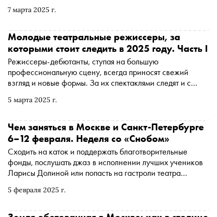
искусство расцветает в самых неожиданных формах.
7 марта 2025 г.
«Сноб» собрал выставки, которые станут вдохновением
для новых открытий
Молодые театральные режиссеры, за
которыми стоит следить в 2025 году. Часть I
Режиссеры-дебютанты, ступая на большую
профессиональную сцену, всегда приносят свежий
взгляд и новые формы. За их спектаклями следят и с
нетерпением ждут свежих премьер. О семи
5 марта 2025 г.
многообещающих авторах — в материале «Сноба»
Чем заняться в Москве и Санкт-Петербурге
6–12 февраля. Неделя со «Снобом»
Сходить на каток и поддержать благотворительные
фонды, послушать джаз в исполнении лучших учеников
Ларисы Долиной или попасть на гастроли театра
«Шалом». «Сноб» рассказывает, чем заняться и куда
5 февраля 2025 г.
сходить на ближайшей неделе