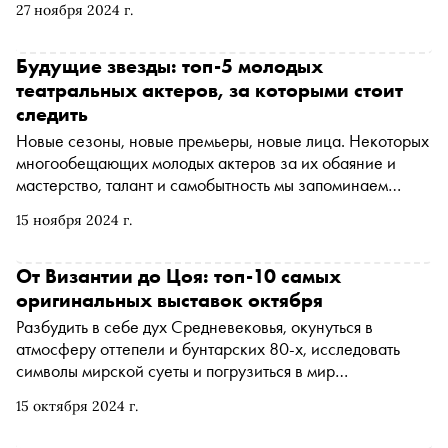
27 ноября 2024 г.
Будущие звезды: топ-5 молодых
театральных актеров, за которыми стоит
следить
Новые сезоны, новые премьеры, новые лица. Некоторых
многообещающих молодых актеров за их обаяние и
мастерство, талант и самобытность мы запоминаем
сразу же, а потом с радостью обнаруживаем в других
15 ноября 2024 г.
театрах и свежих неординарных постановках. Вот
пятерка юных профи, на которых обратил внимание
«Сноб»
От Византии до Цоя: топ-10 самых
оригинальных выставок октября
Разбудить в себе дух Средневековья, окунуться в
атмосферу оттепели и бунтарских 80-х, исследовать
символы мирской суеты и погрузиться в мир
современного искусства — этой осенью вас ждут
15 октября 2024 г.
выставки, которые не оставят равнодушными даже
самых требовательных. «Сноб» рассказывает, как