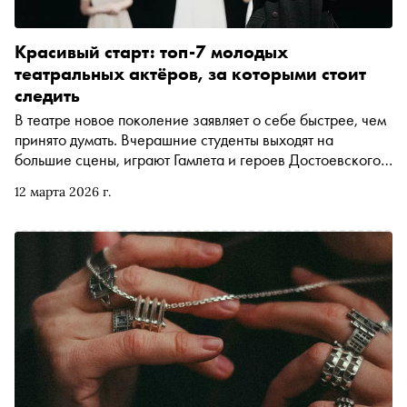
Красивый старт: топ-7 молодых
театральных актёров, за которыми стоит
следить
В театре новое поколение заявляет о себе быстрее, чем
принято думать. Вчерашние студенты выходят на
большие сцены, играют Гамлета и героев Достоевского,
снимаются в сериалах и параллельно работают в
12 марта 2026 г.
независимых театрах. «Сноб» выбрал семь молодых
актеров, чьи имена все чаще появляются в афишах и
титрах — и за которыми особенно интересно следить
прямо сейчас