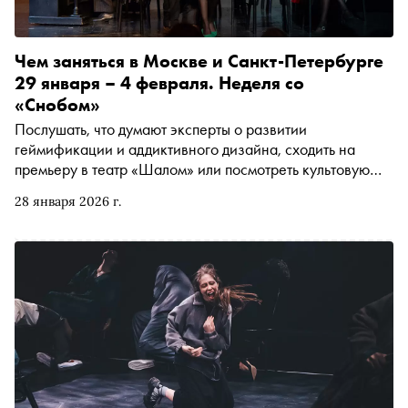
Чем заняться в Москве и Санкт-Петербурге
29 января – 4 февраля. Неделя со
«Снобом»
Послушать, что думают эксперты о развитии
геймификации и аддиктивного дизайна, сходить на
премьеру в театр «Шалом» или посмотреть культовую
картину Линча «Шоссе в никуда». Рассказываем, чем
28 января 2026 г.
заняться и куда сходить на ближайшей неделе