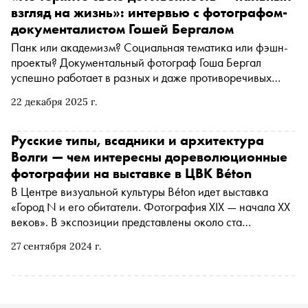
взгляд на жизнь»: интервью с фотографом-
документалистом Гошей Бергалом
Панк или академизм? Социальная тематика или фэшн-
проекты? Документальный фотограф Гоша Бергал
успешно работает в разных и даже противоречивых
жанрах. Автор «Сноба» Денис Бондарев поговорил с
22 декабря 2025 г.
фотографом об этике и системе координат фотографа,
индустриальном хардкоре в российской повседневности
и неконъюнктурной любви к тому, что делаешь
Русские типы, всадники и архитектура
Волги — чем интересны дореволюционные
фотографии на выставке в ЦВК Béton
В Центре визуальной культуры Béton идет выставка
«Город N и его обитатели. Фотография XIX — начала XX
веков». В экспозиции представлены около ста
фотографий — оригинальные аутентичные работы,
27 сентября 2024 г.
начиная c дагеротипов 1840-х годов до отпечатков 1910-
х. О некоторых из них специально для «Сноба»
рассказал куратор выставки, арт-директор ЦВК Béton,
историк фотографии Алексей Логинов