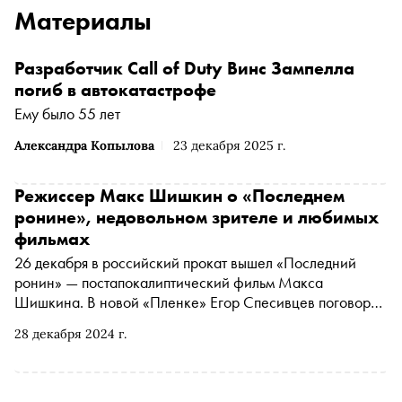
Материалы
Разработчик Call of Duty Винс Зампелла
погиб в автокатастрофе
Ему было 55 лет
Александра Копылова
23 декабря 2025 г.
Режиссер Макс Шишкин о «Последнем
ронине», недовольном зрителе и любимых
фильмах
26 декабря в российский прокат вышел «Последний
ронин» — постапокалиптический фильм Макса
Шишкина. В новой «Пленке» Егор Спесивцев поговорил
с режиссером о его любимых фильмах, работе над
28 декабря 2024 г.
картиной, недовольном зрителе и «Гарри Поттере»