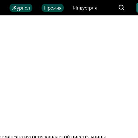
ы
Журнал
Премия
Индустрия
део
Город
IT-продукты
— роман-антиутопия канадской писательницы