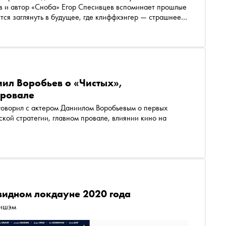
в и автор «Сноба» Егор Спесивцев вспоминает прошлые
ется заглянуть в будущее, где клиффхэнгер — страшнее
иил Воробьев о «Чистых»,
провале
оговорил с актером Даниилом Воробьевым о первых
ской стратегии, главном провале, влиянии кино на
видном локдауне 2020 года
ришэм