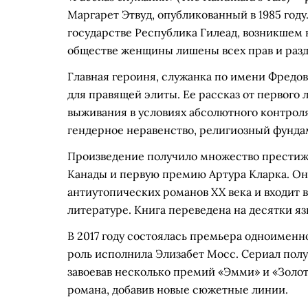
Маргарет Этвуд, опубликованный в 1985 году
государстве Республика Гилеад, возникшем
обществе женщины лишены всех прав и разд
Главная героиня, служанка по имени Фредо
для правящей элиты. Ее рассказ от первого
выживания в условиях абсолютного контрол
гендерное неравенство, религиозный фунда
Произведение получило множество престиж
Канады и первую премию Артура Кларка. Он
антиутопических романов XX века и входит
литературе. Книга переведена на десятки яз
В 2017 году состоялась премьера одноименно
роль исполнила Элизабет Мосс. Сериал пол
завоевав несколько премий «Эмми» и «Золо
романа, добавив новые сюжетные линии.