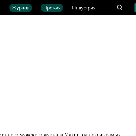
ы
Журнал
Премия
Индустрия
део
Город
IT-продукты
менного мужского журнала Maxim, одного из самых