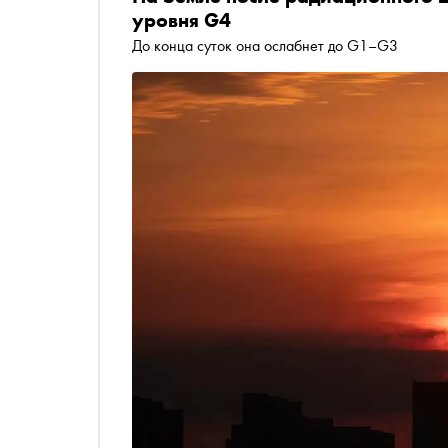
уровня G4
До конца суток она ослабнет до G1–G3