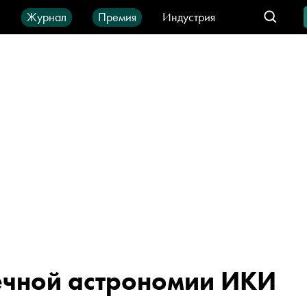
ы
Журнал
Премия
Индустрия
део
Город
IT-продукты
ечной астрономии ИКИ