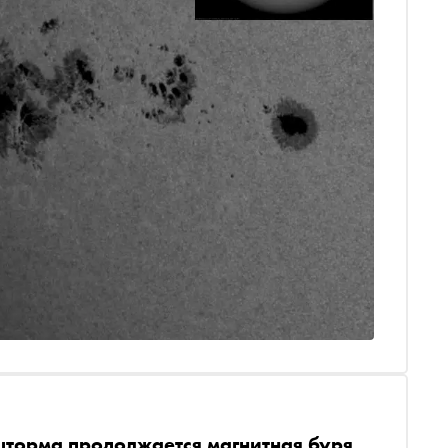
шторма продолжается магнитная буря