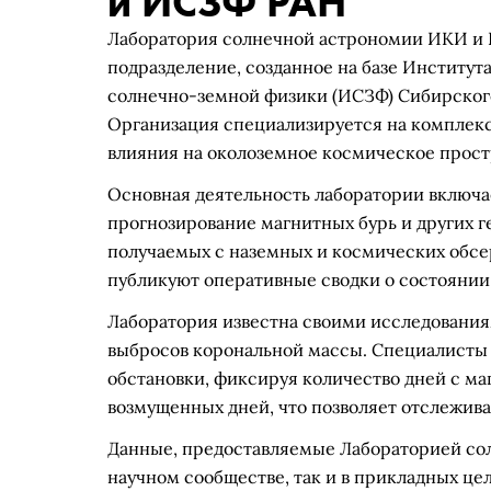
и ИСЗФ РАН
Лаборатория солнечной астрономии ИКИ и 
подразделение, созданное на базе Институт
солнечно-земной физики (ИСЗФ) Сибирского
Организация специализируется на комплекс
влияния на околоземное космическое прост
Основная деятельность лаборатории включа
прогнозирование магнитных бурь и других г
получаемых с наземных и космических обсе
публикуют оперативные сводки о состоянии
Лаборатория известна своими исследовани
выбросов корональной массы. Специалисты 
обстановки, фиксируя количество дней с м
возмущенных дней, что позволяет отслежив
Данные, предоставляемые Лабораторией сол
научном сообществе, так и в прикладных це