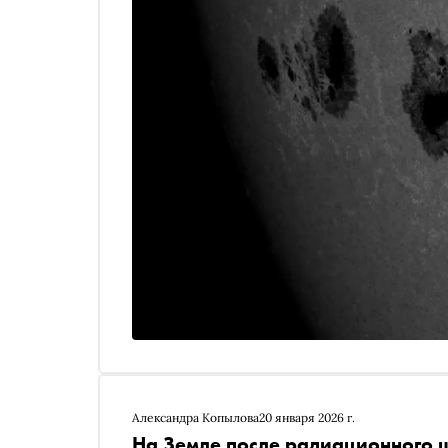
Александра Копылова
20 января 2026 г.
На Земле после радиационного 