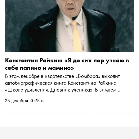
Константин Райкин: «Я до сих пор узнаю в
себе папино и мамино»
В этом декабре в издательстве «Бомбора» выходит
автобиографическая книга Константина Райкина
«Школа удивления. Дневник ученика». В зимнем
номере «Сноб» поговорил с народным артистом,
25 декабря 2025 г.
режиссером и педагогом о «райкинской породе» и
знакомстве с великими артистами