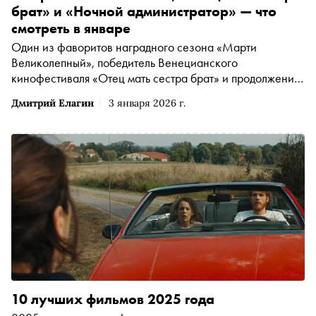
брат» и «Ночной администратор» — что
смотреть в январе
Один из фаворитов наградного сезона «Марти
Великолепный», победитель Венецианского
кинофестиваля «Отец мать сестра брат» и продолжение
шпионского триллера «Ночной администратор» —
Дмитрий Елагин
3 января 2026 г.
«Сноб» выбрал интересные фильмы и сериалы разгара
зимы
10 лучших фильмов 2025 года