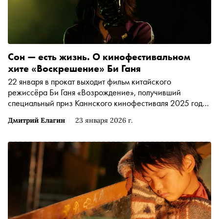
Сон — есть жизнь. О кинофестивальном
хите «Воскрешение» Би Ганя
22 января в прокат выходит фильм китайского
режиссёра Би Ганя «Возрождение», получивший
специальный приз Каннского кинофестиваля 2025 года.
Би снял философскую ленту, где каждая из шести
Дмитрий Елагин
23 января 2026 г.
новелл посвящена одному из шести человеческих
чувств. О том, как постановщику удалось в одном
произведении совместить рассуждения о судьбе
киноискусства и родной страны, — в материале «Сноба»