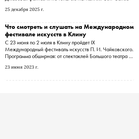
25 декабря 2025 г.
Что смотреть и слушать на Международном
фестивале искусств в Клину
С 23 июня по 2 июля в Клину пройдет IX
Международный фестиваль искусств П. И. Чайковского.
Программа обширная: от спектаклей Большого театра до
академических концертов под управлением Юрия
23 июня 2023 г.
Башмета. Все события пройдут на территории музея-
заповедника Петра Ильича Чайковского под открытым
небом. «Сноб» рассказывает о самых интересных
событиях программы