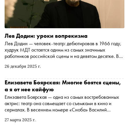
Лев Додин: уроки вопрекизма
Лев Додин — человек-театр: дебютировав в 1966 году,
худрук МДТ остается одним из самых значимых
работников российской сцены и на девятом десятке. В
зимнем номере «Сноба» расспросили Льва
26 декабря 2025 г.
Абрамовича, как не растерять запал после десятилетий
творчества, во что нужно верить вопреки
обстоятельствам и почему современной молодежи
Елизавета Боярская: Многие боятся сцены,
предстоит тяжелая, но интересная жизнь
а я от нее кайфую
Елизавета Боярская — одна из самых востребованных
актрис: театр она совмещает со съемками в кино и
сериалах. В весеннем номере «Сноба» Василий
Покровский обсудил с Боярской ее новую роль в
27 марта 2025 г.
остросюжетной драме «Опасная близость» от START,
любовь к театральной сцене и будущее искусства в