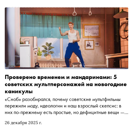
Проверено временем и мандаринами: 5
советских мультперсонажей на новогодние
каникулы
«Сноб» разобирался, почему советские мультфильмы
пережили моду, идеологии и наш взрослый скепсис: в
них по-прежнему есть простые, но дефицитные вещи —
сочувствие, самоирония, любопытство и упрямый
26 декабря 2025 г.
оптимизм. Пять мультперсонажей напоминают: чтобы
держаться на плаву, не обязательно быть героем, иногда