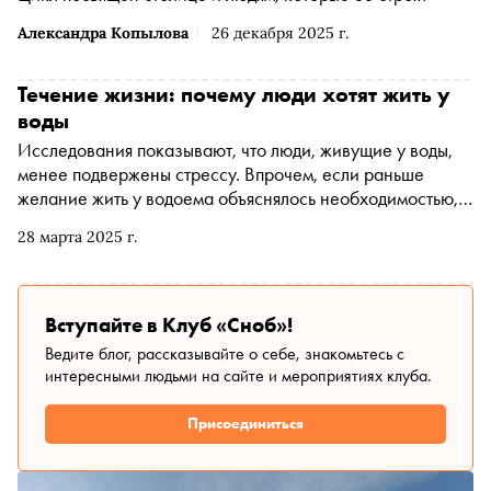
Александра Копылова
26 декабря 2025 г.
Течение жизни: почему люди хотят жить у
воды
Исследования показывают, что люди, живущие у воды,
менее подвержены стрессу. Впрочем, если раньше
желание жить у водоема объяснялось необходимостью,
то теперь — это вопрос качества жизни. О том, почему
28 марта 2025 г.
все больше людей готовы покупать жилье у воды,
разбираемся вместе с антропологом и москвоведом
Вступайте в Клуб «Сноб»!
Ведите блог, рассказывайте о себе, знакомьтесь с
интересными людьми на сайте и мероприятиях клуба.
Присоединиться