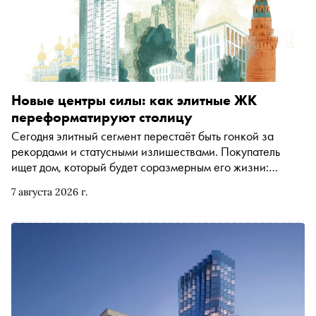
Новые центры силы: как элитные ЖК
переформатируют столицу
Сегодня элитный сегмент перестаёт быть гонкой за
рекордами и статусными излишествами. Покупатель
ищет дом, который будет соразмерным его жизни:
продуманным до мелочей, эстетичным и готовым
7 августа 2026 г.
объединить под своей крышей несколько поколений.
Анастасия Рыжкова поговорила с Екатериной
Батынковой, директором департамента продаж группы
компаний «Галс-Девелопмент», и разобрала ключевые
тренды, которые прямо сейчас меняют рынок элитной
недвижимости