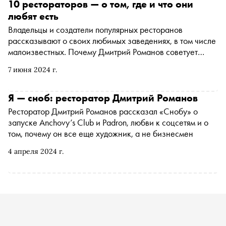
Макуш встретилась с рестораторами и поговорила с
10 рестораторов — о том, где и что они
ними о ситуации на ресторанном рынке в России,
любят есть
чистом вкусе, эмоциональном управлении,
Владельцы и создатели популярных ресторанов
человеческом капитале и проверке большими деньгами
рассказывают о своих любимых заведениях, в том числе
малоизвестных. Почему Дмитрий Романов советует
посещать китайский ресторан в одежде, которую не
7 июня 2024 г.
жалко, где завтракает, обедает и ужинает Александр
Митраков и что из русской кухни предпочитает Уиллиам
Ламберти — читайте в подборке «Сноба»
Я — сноб: ресторатор Дмитрий Романов
Ресторатор Дмитрий Романов рассказал «Снобу» о
запуске Anchovy’s Club и Padron, любви к соцсетям и о
том, почему он все еще художник, а не бизнесмен
4 апреля 2024 г.