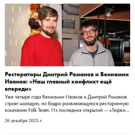
Рестораторы Дмитрий Романов и Вениамин
Иванов: «Наш главный конфликт ещё
впереди»
Уже четыре года Вениамин Иванов и Дмитрий Романов
строят молодую, но бодро развивающуюся ресторанную
компанию Folk Team. Из последних открытий — «Тюрки
Diner» рядом с метро «Спартак», а из достижений —
26 декабря 2025 г.
ресторан Padron на десятой строчке гастрономической
премии WTE Москва (2025). Редактор «Сноба» Мария